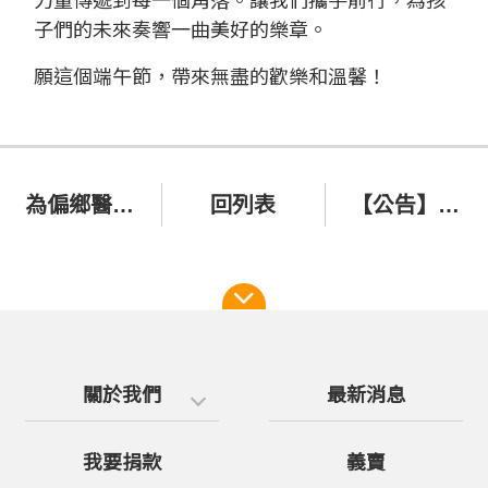
力量傳遞到每一個角落。讓我們攜手前行，為孩
子們的未來奏響一曲美好的樂章。
願這個端午節，帶來無盡的歡樂和溫馨！
為偏鄉醫療多走一哩路 音樂會系列 - 承諾
回列表
【公告】平台升級調整08/23~08/25暫停網站各項服務
關於我們
最新消息
我要捐款
義賣