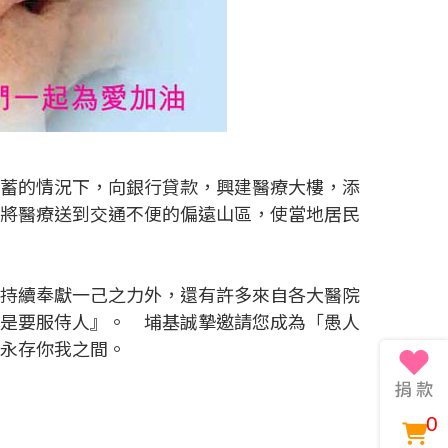
儲蓄的情況下，向銀行貸款，興建醫療大樓，添
，將醫療送到交通不便的偏遠山區，使當地居民
仍持續奉獻一己之力外，還有許多來自各大醫院
乃是要服侍人』。 埔基誠摯邀請您成為「愚人
承永存你我之間。
0