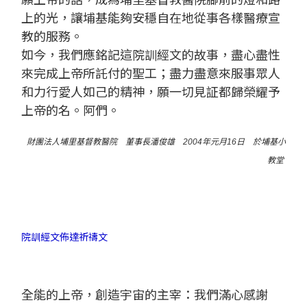
願上帝的話，成為埔里基督教醫院腳前的燈和路
上的光，讓埔基能夠安穩自在地從事各樣醫療宣
教的服務。
如今，我們應銘記這院訓經文的故事，盡心盡性
來完成上帝所託付的聖工；盡力盡意來服事眾人
和力行愛人如己的精神，願一切見証都歸榮耀予
上帝的名。阿們。
財團法人埔里基督教醫院 董事長潘俊雄 2004年元月16日 於埔基小
教堂
院訓經文佈達祈禱文
全能的上帝，創造宇宙的主宰：我們滿心感謝