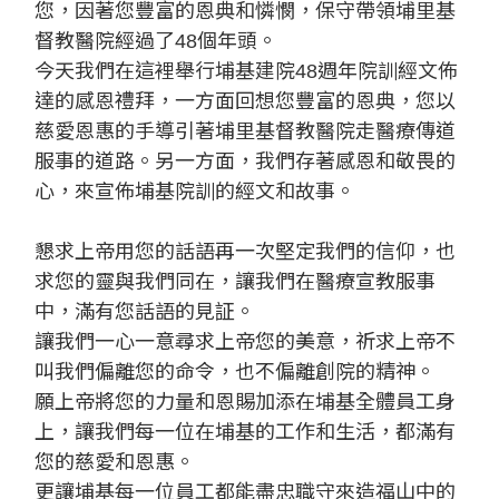
您，因著您豐富的恩典和憐憫，保守帶領埔里基
督教醫院經過了48個年頭。
今天我們在這裡舉行埔基建院48週年院訓經文佈
達的感恩禮拜，一方面回想您豐富的恩典，您以
慈愛恩惠的手導引著埔里基督教醫院走醫療傳道
服事的道路。另一方面，我們存著感恩和敬畏的
心，來宣佈埔基院訓的經文和故事。
懇求上帝用您的話語再一次堅定我們的信仰，也
求您的靈與我們同在，讓我們在醫療宣教服事
中，滿有您話語的見証。
讓我們一心一意尋求上帝您的美意，祈求上帝不
叫我們偏離您的命令，也不偏離創院的精神。
願上帝將您的力量和恩賜加添在埔基全體員工身
上，讓我們每一位在埔基的工作和生活，都滿有
您的慈愛和恩惠。
更讓埔基每一位員工都能盡忠職守來造福山中的