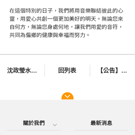
在這個特別的日子，我們將用音樂聯結彼此的心
靈，用愛心共創一個更加美好的明天。無論您來
自何方，無論您身處何地，讓我們用愛的音符，
共同為偏鄉的健康與幸福而努力。
沈政瑩水彩義賣畫展─支持埔基偏鄉醫療兒童發展事工
回列表
【公告】機房搬遷與設備更新1/10~1/11暫停網站各項服務
關於我們
最新消息