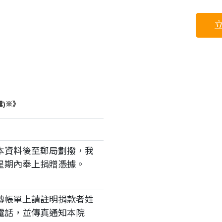
)
※》
本資料後至郵局劃撥，我
星期內奉上捐贈憑據。
轉帳單上請註明捐款者姓
電話，並傳真通知本院