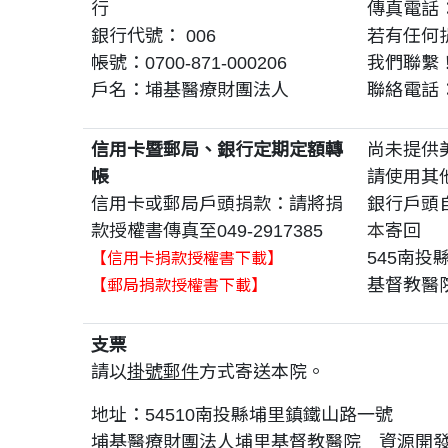
行
傳真電話：0
銀行代號： 006
若有任何
帳號：0700-871-000206
我們聯繫
戶名：埔基醫療財團法人
聯絡電話：(
信用卡暨郵局、銀行定期定額轉
尚未提供
帳
請使用其
信用卡或郵局戶頭捐款：請將捐
銀行戶頭
款授權書傳真至049-2917385
本
寄回
545南投
【
信用卡捐款授權書下載
】
基督教醫院
【
郵局捐款授權書下載
】
支票
請以
掛號郵件
方式寄送本院。
地址：54510南投縣埔里鎮鐵山路一號
埔基醫療財團法人埔里基督教醫院 資源開發