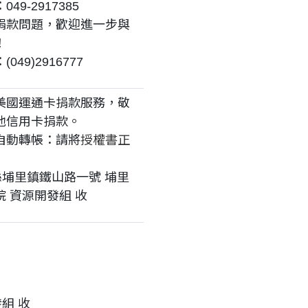
49-2917385
捐款問題，歡迎進一步與
！
049)2916777
美國運通卡捐款服務，敬
他信用卡捐款。
自動轉帳：請將
授權書正
縣埔里鎮鐵山路一號 埔里
 資源開發組 收
組 收