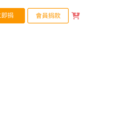
立即捐
會員捐款