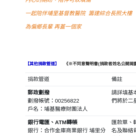
一起陪伴埔里基督教醫院 籌建綜合長照大樓
為偏鄉長輩 再蓋一個家
【其他捐款管道】
《※
不同意聲明書(捐款者姓名公開揭露
捐款管道
備註
郵政劃撥
請詳填基
劃撥帳號：00256822
們將於二
戶名：埔基醫療財團法人
銀行電匯、ATM轉帳
匯款單、
銀行：合作金庫商業銀行 埔里分
名及聯絡