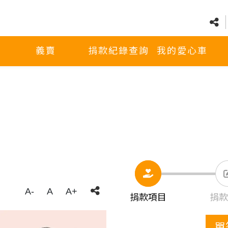
義賣
捐款紀錄查詢
我的愛心車
A-
A
A+
捐款項目
捐款
單