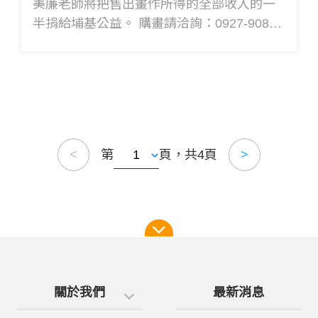
美廉老師將把售出畫作所得的全部收入的一
半捐給埔基公益。 購畫請洽詢：0927-908-
898 祝錦華老師。開幕儀式：2024年8月
第
頁，共4頁
<
>
關於我們
最新消息