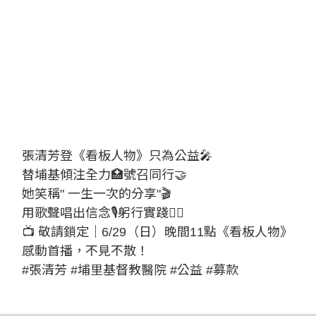
張清芳登《看板人物》只為公益🎤
替埔基傾注全力🏥號召同行🤝
她笑稱" 一生一次的分享"🎬
用歌聲唱出信念🎙️躬行實踐🏃‍♀️
📺 敬請鎖定｜6/29（日）晚間11點《看板人物》
感動首播，不見不散！
#張清芳 #埔里基督教醫院 #公益 #募款