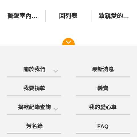
醫聲室內樂團—「為偏鄉醫療多走一哩路」
回列表
致親愛的朋友：謝謝您，讓昨晚的歌聲化作偏鄉最美的守護（張清芳與她的朋友們 慈善演唱會）
關於我們
最新消息
我要捐款
義賣
捐款紀錄查詢
我的愛心車
芳名錄
FAQ